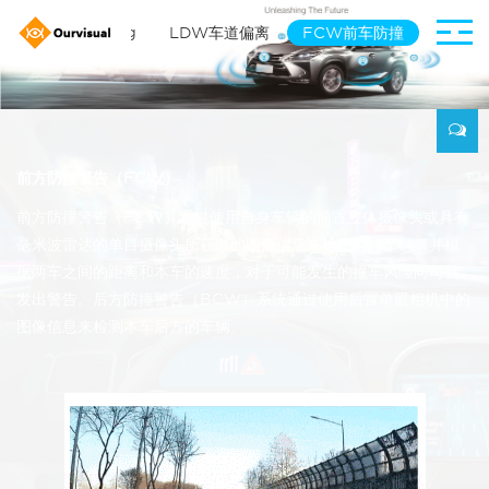
utomatic parking
LDW车道偏离
FCW前车防撞
前方防撞警告（FCW）
前方防撞警告（FCW）通过使用自身车辆的前置立体摄像头或具有
毫米波雷达的单目摄像头所获取的图像信息来检测前方车辆，并根
据两车之间的距离和本车的速度，对于可能发生的撞车风险向司机
发出警告。后方防撞警告（BCW）系统通过使用后置单眼相机中的
图像信息来检测本车后方的车辆。