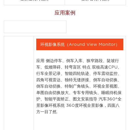
应用案例
环视影像系统（Around View Monitor）
应用 侧边停车、倒车入库、狭窄路段、陡坡行
车、低矮障碍、转弯盲区 特点 双核高速CPU、
行车全景记录、智能四轮轨迹、停车震动监控、
四角可视雷达、独特无缝拼接、倒车自动切换、
倒车自动切换、特制广角镜头、环视全景视图、
单图自由切换放大、专车专用镜头、睡眠待机保
护、智能平面矫正、图文安装指导 汽车360°全
景影像环视系统 360度环视全景影像，四面八
方一目了然.