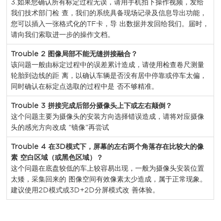
3.如果您确认所有标定过程无误，请用手机拍下操作视频，发给
我们技术部门检 查，我们的系统具备现场记录及信息导出功能，
您可以插入一张格式化的TF卡，导 出数据并发回给我们。届时，
请向我们索取进一步的操作文档。
Trouble 2
图像局部不能无缝拼接融合？
该问题一般由标定过程中的误差累计造成，请使用检查卷尺测量
轮胎到边线的距 离，以确认车辆是否没有居中停靠或停车太偏，
同时确认在标定点选取的过程中是 否不够精准。
Trouble 3
拼接完成后部分摄像头上下或左右颠倒？
这个问题主要为摄像头的安装方向选择错误造成，请将对应摄像
头的感光方向改成 “镜像”再尝试
Trouble 4
在3D模式下，屏幕的左右两个角落存在比较大的像
素 空白区域（或黑色区域）？
这个问题在底盘较低的车上较容易出现，一般为摄像头安装位置
太矮，采集回来的 图像空间有效像素太少造成，属于正常现象。
建议使用2D模式或3D+2D分屏模式改 善体验。